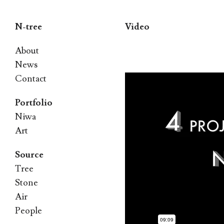
N-tree
Video
Skip
About
to
News
Contact
content
Portfolio
Niwa
Art
Source
Tree
Stone
Air
People