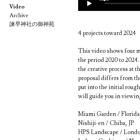
Video
Archive
諫早神社の御神苑
4 projects toward 2024
This video shows four m
the period 2020 to 2024. 
the creative process at 
proposal differs from th
put into the initial roug
will guide you in viewi
Miami Garden / Florid
Nishiji-en / Chiba, JP
HPS Landscape / Lond