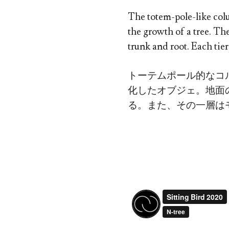
The totem-pole-like colu
the growth of a tree. Th
trunk and root. Each tie
トーテムポール的なコ
化したオブジェ。地面
る。また、その一層は